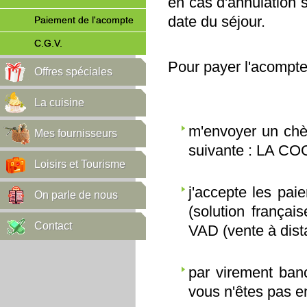
en cas d'annulation 
date du séjour.
Paiement de l'acompte
C.G.V.
Pour payer l'acompte,
Offres spéciales
La cuisine
m'envoyer un chè
Mes fournisseurs
suivante : LA C
Loisirs et Tourisme
j'accepte les pai
On parle de nous
(solution frança
Contact
VAD (vente à dist
par virement banc
vous n'êtes pas e