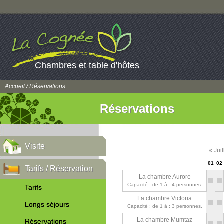
Chambres et table d'hôtes
Accueil
/ Réservations
Réservations
Visite
« Jui
01
02
Tarifs / Réservation
La chambre Aurore
Capacité : de 1 à : 4 personnes.
Tarifs
La chambre Victoria
Longs séjours
Capacité : de 1 à : 3 personnes.
La chambre Mumtaz
Réservations