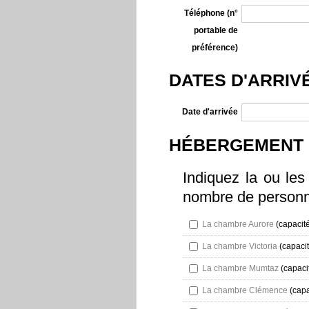
Téléphone (n°
portable de
préférence)
DATES D'ARRIV
Date d'arrivée
HÉBERGEMENT
Indiquez la ou les
nombre de personn
La chambre Aurore
(capacité
La chambre Victoria
(capacit
La chambre Mumtaz
(capaci
La chambre Clémence
(capa