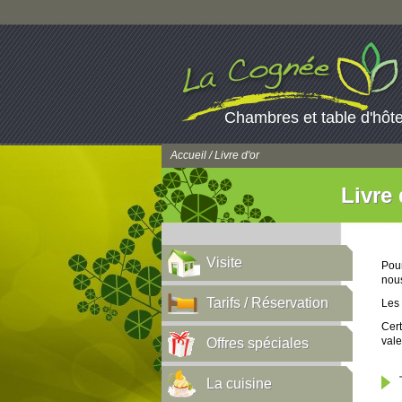
Chambres et table d'hôt
Accueil
/ Livre d'or
Livre 
Visite
Pou
nous
Tarifs / Réservation
Les 
Cert
vale
Offres spéciales
La cuisine