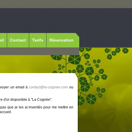
il
Contact
Tarifs
Réservation
nvoyer un email à
contact@la-cognee.com
ou
re d'or disponible à "La Cognée".
 pas que je les ai inventés pour me mettre en
accueil.