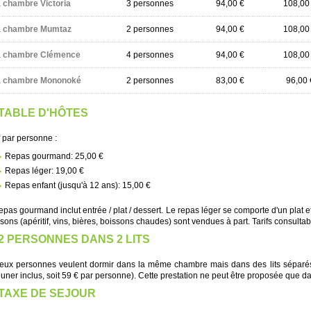
 chambre Victoria
3 personnes
94,00 €
108,00
a chambre Mumtaz
2 personnes
94,00 €
108,00
a chambre Clémence
4 personnes
94,00 €
108,00
a chambre Mononoké
2 personnes
83,00 €
96,00 
TABLE D'HÔTES
f par personne :
Repas gourmand: 25,00 €
Repas léger: 19,00 €
Repas enfant (jusqu'à 12 ans): 15,00 €
epas gourmand inclut entrée / plat / dessert. Le repas léger se comporte d'un plat et
sons (apéritif, vins, bières, boissons chaudes) sont vendues à part. Tarifs consultab
2 PERSONNES DANS 2 LITS
eux personnes veulent dormir dans la même chambre mais dans des lits séparés,
uner inclus, soit 59 € par personne). Cette prestation ne peut être proposée que da
TAXE DE SEJOUR