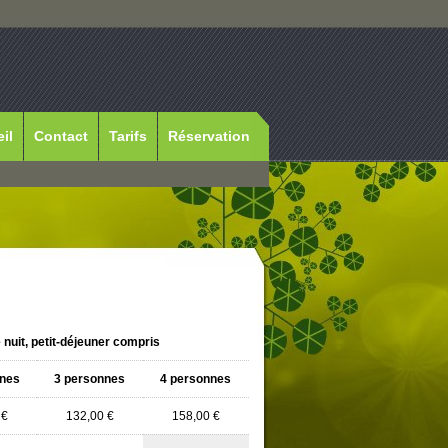
il
Contact
Tarifs
Réservation
e nuit, petit-déjeuner compris
nnes
3 personnes
4 personnes
 €
132,00 €
158,00 €