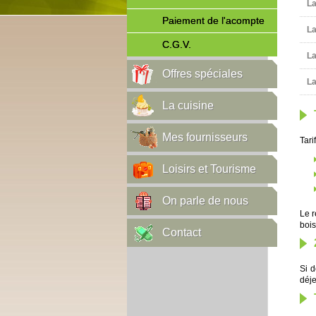
La
Paiement de l'acompte
L
C.G.V.
L
Offres spéciales
L
La cuisine
Mes fournisseurs
Tari
Loisirs et Tourisme
On parle de nous
Le r
bois
Contact
Si d
déje