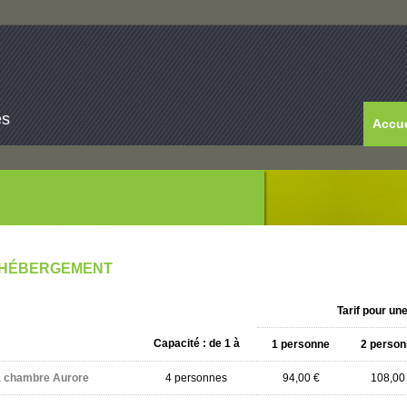
es
Accue
HÉBERGEMENT
Tarif pour un
Capacité : de 1 à
1 personne
2 perso
 chambre Aurore
4 personnes
94,00 €
108,00