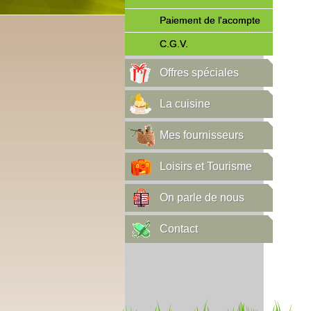
Paiement de l'acompte
C.G.V.
Offres spéciales
La cuisine
Mes fournisseurs
Loisirs et Tourisme
On parle de nous
Contact