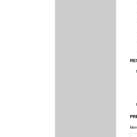
RE
PR
Merc