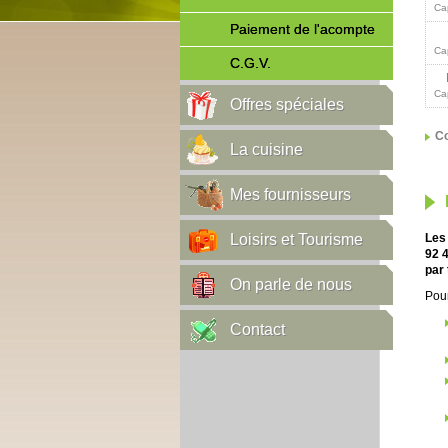
Ca
Paiement de l'acompte
Ca
C.G.V.
Ca
Offres spéciales
Co
La cuisine
Mes fournisseurs
Loisirs et Tourisme
Les 
92 4
par 
On parle de nous
Pour
Contact