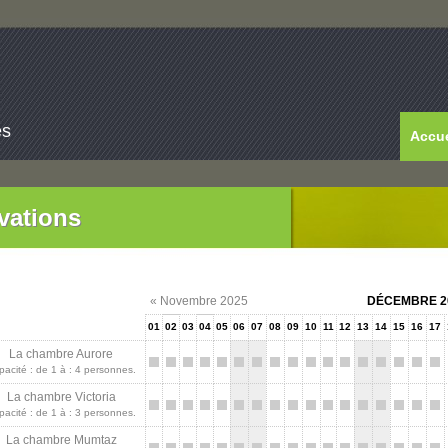
es
Accue
vations
« Novembre 2025
DÉCEMBRE 2
01
02
03
04
05
06
07
08
09
10
11
12
13
14
15
16
17
La chambre Aurore
pacité : de 1 à : 4 personnes.
La chambre Victoria
pacité : de 1 à : 3 personnes.
La chambre Mumtaz