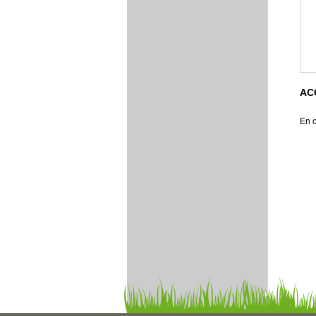
AC
En c