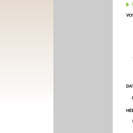
VO
DA
HÉ