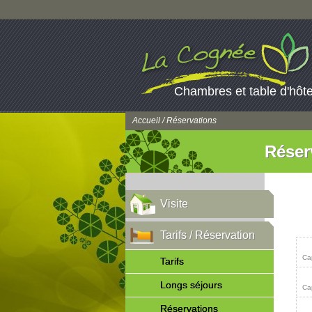
Chambres et table d'hôt
Accueil
/ Réservations
Réser
Visite
Tarifs / Réservation
Ca
Tarifs
Longs séjours
Ca
Réservations