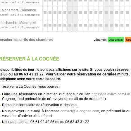
pacité : de 1 à : 2 personnes.
La chambre Clémence
pacité : de 1 à : 4 personnes.
La chambre Mononoké
pacité : de 1 à : 2 personnes.
nsulter les tarifs des chambres
Légende:
Disponible
Une
RÉSERVER À LA COGNÉE
disponibilités du jour ne sont pas affichées sur le site. Si vous voulez réserve
2 86 ou au 06 63 43 31 22. Pour valider votre réservation de dernière minute
téléphone avec votre carte bancaire.
 réserver à La Cognée, vous pouvez :
Faire une réservation en direct en cliquant sur ce lien
https://via.eviivo.com/L
Cognée, il est préférable de m'envoyer un email ou de m'appeler)
Remplir le formulaire de réservation ci-dessous.
Nous envoyer un e-mail à l'adresse
contact@la-cognee.com
, en précisant la o
vos dates d'arrivée et de départ.
Nous appeller au 05 61 92 42 86 ou au 06 63 43 31 22