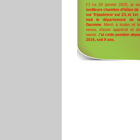
(*) Le 29 janvier 2025, je su
meilleure chambre d'hôtes de
sur Tripadvisor sur 23, et 1er 
tout le département de l
Garonne
. Merci à toutes et to
venus, d'avoir apprécié et de
savoir. J
'ai cette position depu
2016, soit 9 ans.